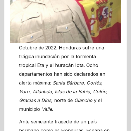
Octubre de 2022. Honduras sufre una
trágica inundación por la tormenta
tropical Eta y el huracán Iota. Ocho
departamentos han sido declarados en
alerta máxima:
Santa Bárbara
,
Cortés
,
Yoro
,
Atlántida
,
Islas de la Bahía
,
Colón
,
Gracias a Dios
, norte de
Olancho
y el
municipio
Valle
.
Ante semejante tragedia de un país
hermano como es Honduras, España en